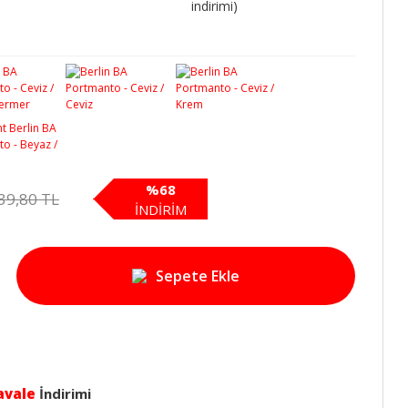
indirimi)
%68
39,80 TL
İNDİRİM
Sepete Ekle
avale
İndirimi