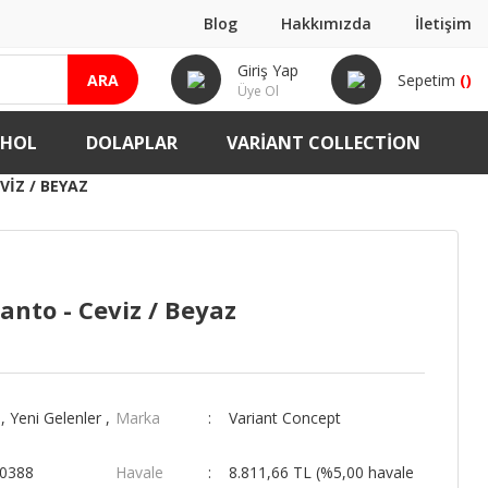
Blog
Hakkımızda
İletişim
Giriş Yap
ARA
Sepetim
(
)
Üye Ol
-HOL
DOLAPLAR
VARIANT COLLECTION
IZ / BEYAZ
anto - Ceviz / Beyaz
,
Yeni Gelenler
,
Marka
Variant Concept
00388
Havale
8.811,66 TL (%5,00 havale