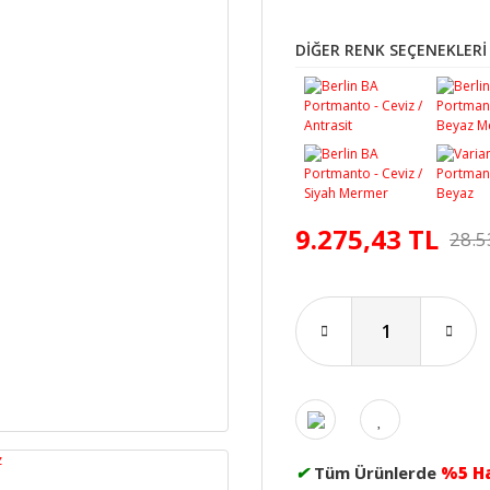
DİĞER RENK SEÇENEKLERİ
9.275,43 TL
28.5
✔
Tüm Ürünlerde
%5 H