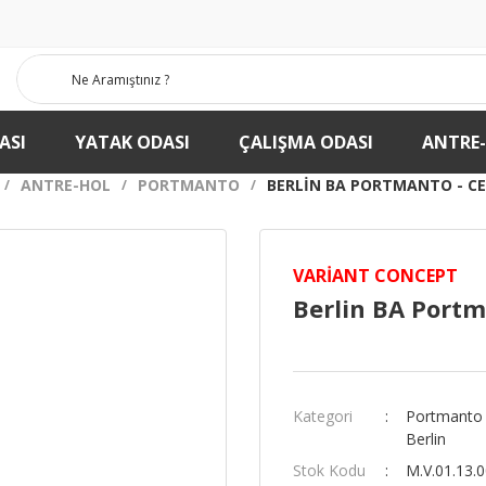
ASI
YATAK ODASI
ÇALIŞMA ODASI
ANTRE
ANTRE-HOL
PORTMANTO
BERLIN BA PORTMANTO - CEV
VARIANT CONCEPT
Berlin BA Portm
Kategori
Portmanto
Berlin
Stok Kodu
M.V.01.13.