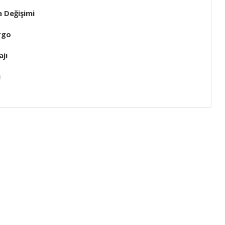
a Değişimi
rgo
jı
ı