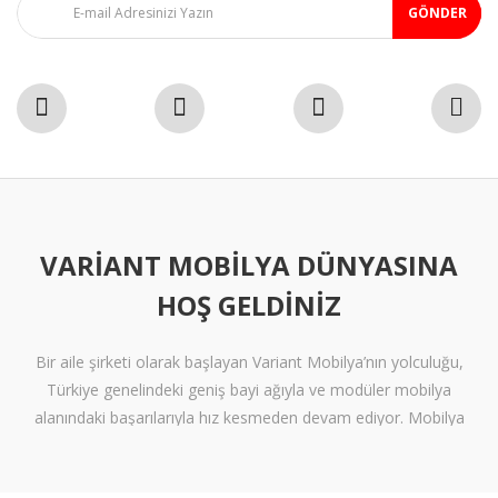
GÖNDER
VARIANT MOBILYA DÜNYASINA
HOŞ GELDINIZ
Bir aile şirketi olarak başlayan Variant Mobilya’nın yolculuğu,
Türkiye genelindeki geniş bayi ağıyla ve modüler mobilya
alanındaki başarılarıyla hız kesmeden devam ediyor. Mobilya
sektöründe alışılmışın ötesine geçen tasarımlara ve klişelerden
arınmış modellere sahip olan Variant Mobilya, içinize sinen ferah