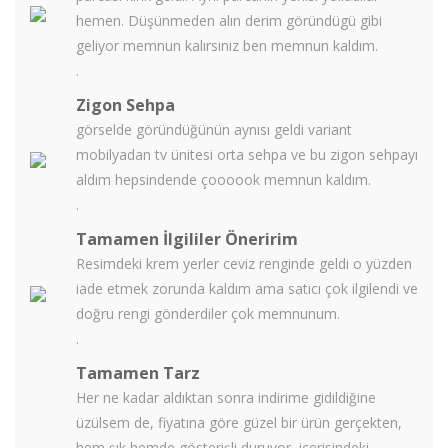
hemen. Düşünmeden alın derim göründügü gibi
geliyor memnun kalırsınız ben memnun kaldım.
.
Zigon Sehpa
görselde göründüğünün aynısı geldi variant
mobilyadan tv ünitesi orta sehpa ve bu zigon sehpayı
aldım hepsindende çoooook memnun kaldım.
.
Tamamen İlgililer Öneririm
Resimdeki krem yerler ceviz renginde geldi o yüzden
iade etmek zorunda kaldım ama satıcı çok ilgilendi ve
doğru rengi gönderdiler çok memnunum.
.
Tamamen Tarz
Her ne kadar aldıktan sonra indirime gidildiğine
üzülsem de, fiyatına göre güzel bir ürün gerçekten,
hem şık hemde gösterişli duruyor, içerisindeki