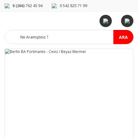
0 (266)
762 45 94
0 542 825 71 99
ARA