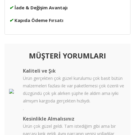
✔
İade & Değişim Avantajı
✔
Kapıda Ödeme Fırsatı
MÜŞTERİ YORUMLARI
Kaliteli ve Şık
Ürün gerçekten çok güzel kurulumu çok basit bütün
malzemeleri fazlası ile var paketlemesi çok özenli ve
düzgündü çok şık alırken şüphe ile aldım ama iyiki
almışım kargoda gerçekten hızlıydı.
.
Kesinlikle Almalısınız
Ürün çok güzel geldi. Tam istediğim gibi ama bir
parcası kırık geldi. Aynı parcanın yenisi yolladılar