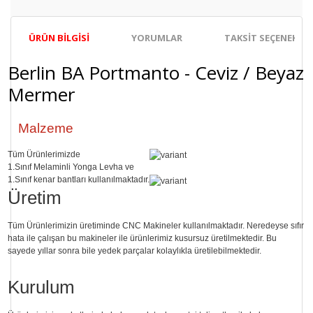
ÜRÜN BILGISI
YORUMLAR
TAKSIT SEÇENEKLER
Berlin BA Portmanto - Ceviz / Beyaz
Mermer
Malzeme
Tüm Ürünlerimizde
1.Sınıf
Melaminli Yonga Levha ve
1.Sınıf
kenar bantları kullanılmaktadır.
Üretim
Tüm Ürünlerimizin üretiminde
CNC Makine
ler kullanılmaktadır. Neredeyse sıfır
hata ile çalışan bu makineler ile ürünlerimiz kusursuz üretilmektedir. Bu
sayede
yıllar sonra
bile
yedek parçalar
kolaylıkla üretilebilmektedir.
Kurulum