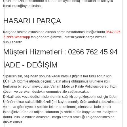
Ürünlerimizin paketlerinde bulunan
detaylı montaj talimatları
ile kolayca
kurulum sağlayabilirsiniz.
HASARLI PARÇA
Kargoda taşıma esnasında oluşan parça hasarlarının fotoğraflarını
0542 825
7199'a Whatsapp
tan gönderdiğinizde ücretsiz yedek parça hizmeti
sunulacaktır.
Müşteri Hizmetleri :
0266 762 45 94
İADE - DEĞİŞİM
Siparişinizin, başından sonuna kadar karşılaştığınız her türlü sorun için
LÜTFEN bizimle irtibata geçiniz. Satın almış olduğumuz ürünlerle ilgili
herhangi bir sorun mevcut ise, Variant Mobilya Kalite Politikası gereği hızlı
çözüm ve gereken destek memnuniyet ile sağlanacaktır.
Dikkat!
İade veya değişim işlemlerinin sağlıklı gerçekleşebilmesi için lütfen;
Ürünün tekrar satılabilirlik özelliğini kaybetmemiş, ürün ambalajı bozulmadan
ve hasar görmeyecek şekilde tekrar paketlenmiş olmasına, iade etmek
istediğiniz ürüne ait orijinal faturanın (sizdeki bütün kopyaları ve irsaliyeler
dahil) ürün ile birlikte anlaşmalı kargo firması aracılığı ile gönderilmesine
dikkat ediniz.